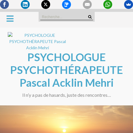
Skip
Search
to
for:
content
PSYCHOLOGUE
PSYCHOTHÉRAPEUTE
Pascal Acklin Mehri
Il n’y a pas de hasards, juste des rencontres…