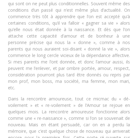
qui sont on ne peut plus conditionnelles. Souvent même des
conditions d’un passé qui n’est même plus d’actualité. On
commence très tôt à apprendre que l’on est accepté qu’à
certaines conditions, qu’il va falloir « gagner sa vie » alors
qu’elle nous était donnée à la naissance. Et dès que l’on
attache cette capacité d’amour et de bonheur à une
personne précise qui nous la « donne », comme à nos
parents qui nous auraient soi-disant « donné la vie », alors
commence le long cercle vicieux de la dépendance affective.
Si mes parents me l’ont donnée, et donc l’amour aussi, ils
peuvent me l’enlever, et par ombre portée, amour, respect,
considération pourront plus tard être donnés ou repris par
mon prof, mon boss, ma société, ma femme, mon mari,
etc.
Dans la rencontre amoureuse, tout ce micmac du « dé-
voilement » et « re-voilement » de l’Amour se rejoue en
quelques mois. La rencontre amoureuse fonctionne alors
comme une « re-naissance », comme si l’on se souvenait de
nouveau. Mais en étant persuadé, car on en a perdu la
mémoire, que c’est quelque chose de nouveau qui arriverait
encore pour la première fois. Cette porte ré-ouverte sur