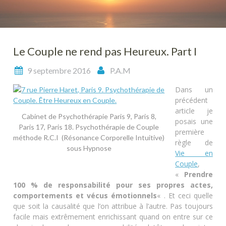
Le Couple ne rend pas Heureux. Part I
9 septembre 2016
P.A.M
Dans un
précédent
article je
Cabinet de Psychothérapie Paris 9, Paris 8,
posais une
Paris 17, Paris 18. Psychothérapie de Couple
première
méthode R.C.I (Résonance Corporelle Intuitive)
règle de
sous Hypnose
Vie en
Couple
,
«
Prendre
100 % de responsabilité pour ses propres actes,
comportements et vécus émotionnels
« . Et ceci quelle
que soit la causalité que l’on attribue à l’autre. Pas toujours
facile mais extrêmement enrichissant quand on entre sur ce