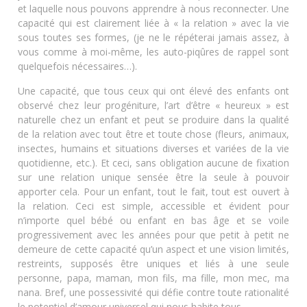
et laquelle nous pouvons apprendre à nous reconnecter. Une
capacité qui est clairement liée à « la relation » avec la vie
sous toutes ses formes, (je ne le répéterai jamais assez, à
vous comme à moi-même, les auto-piqûres de rappel sont
quelquefois nécessaires…).
Une capacité, que tous ceux qui ont élevé des enfants ont
observé chez leur progéniture, l’art d’être « heureux » est
naturelle chez un enfant et peut se produire dans la qualité
de la relation avec tout être et toute chose (fleurs, animaux,
insectes, humains et situations diverses et variées de la vie
quotidienne, etc.). Et ceci, sans obligation aucune de fixation
sur une relation unique sensée être la seule à pouvoir
apporter cela. Pour un enfant, tout le fait, tout est ouvert à
la relation. Ceci est simple, accessible et évident pour
n’importe quel bébé ou enfant en bas âge et se voile
progressivement avec les années pour que petit à petit ne
demeure de cette capacité qu’un aspect et une vision limités,
restreints, supposés être uniques et liés à une seule
personne, papa, maman, mon fils, ma fille, mon mec, ma
nana. Bref, une possessivité qui défie contre toute rationalité
le potentiel d’amour universel qui nous habite tous.