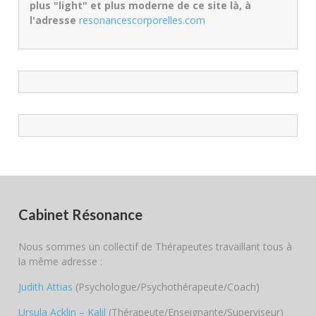
plus "light" et plus moderne de ce site là, à
l'adresse
resonancescorporelles.com
Cabinet Résonance
Nous sommes un collectif de Thérapeutes travaillant tous à
la même adresse :
Judith Attias
(Psychologue/Psychothérapeute/Coach)
Ursula Acklin – Kalil
(Thérapeute/Enseignante/Superviseur)