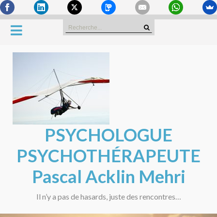
Skip
Search
to
for:
content
PSYCHOLOGUE
PSYCHOTHÉRAPEUTE
Pascal Acklin Mehri
Il n’y a pas de hasards, juste des rencontres…